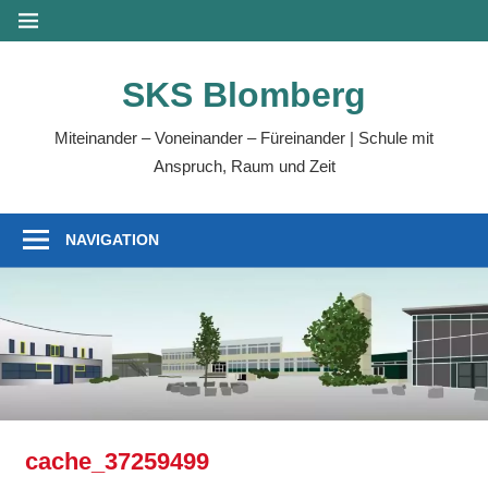
Zum
MENÜ
Inhalt
springen
SKS Blomberg
Miteinander – Voneinander – Füreinander | Schule mit
Anspruch, Raum und Zeit
NAVIGATION
cache_37259499