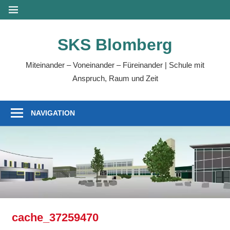
Zum
MENÜ
Inhalt
springen
SKS Blomberg
Miteinander – Voneinander – Füreinander | Schule mit
Anspruch, Raum und Zeit
NAVIGATION
cache_37259470