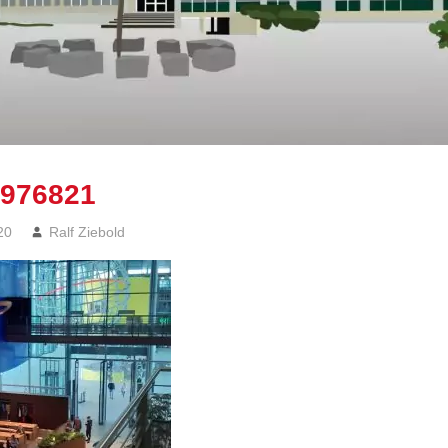
976821
20
Ralf Ziebold