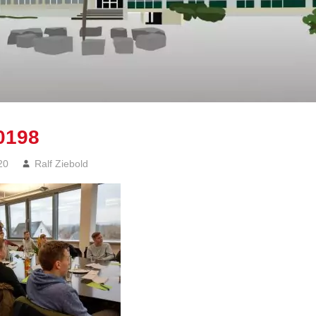
0198
20
Ralf Ziebold