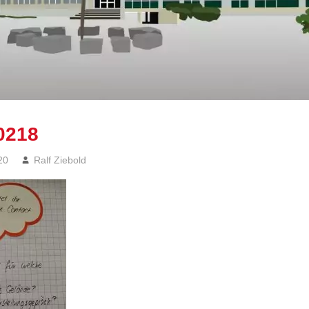
0218
20
Ralf Ziebold