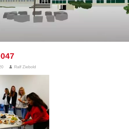
0047
20
Ralf Ziebold