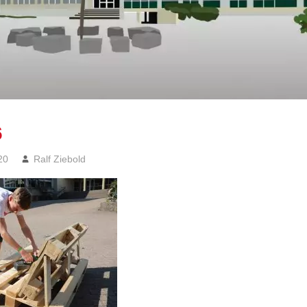
6
20
Ralf Ziebold