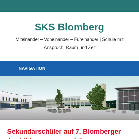
Zum
MENÜ
Inhalt
springen
SKS Blomberg
Miteinander – Voneinander – Füreinander | Schule mit
Anspruch, Raum und Zeit
NAVIGATION
Sekundarschüler auf 7. Blomberger