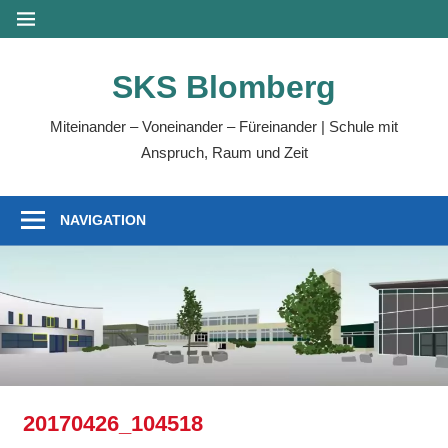
Zum
MENÜ
Inhalt
springen
SKS Blomberg
Miteinander – Voneinander – Füreinander | Schule mit
Anspruch, Raum und Zeit
NAVIGATION
20170426_104518