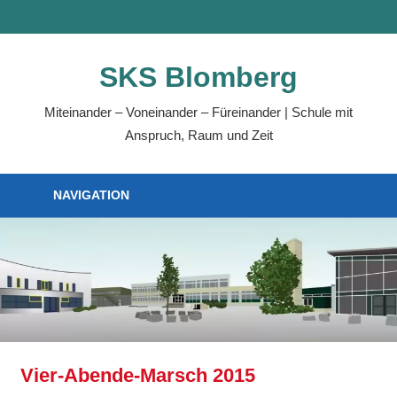
Zum
MENÜ
Inhalt
springen
SKS Blomberg
Miteinander – Voneinander – Füreinander | Schule mit
Anspruch, Raum und Zeit
NAVIGATION
Vier-Abende-Marsch 2015