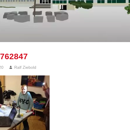
762847
20
Ralf Ziebold