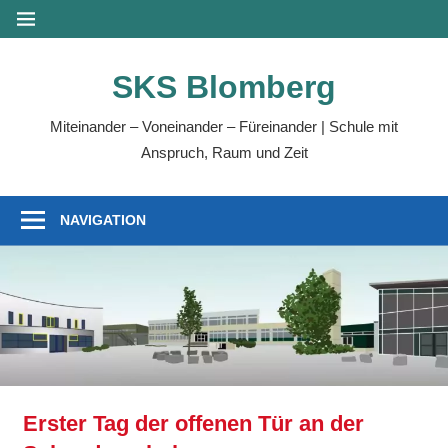
Zum
MENÜ
Inhalt
springen
SKS Blomberg
Miteinander – Voneinander – Füreinander | Schule mit
Anspruch, Raum und Zeit
NAVIGATION
Erster Tag der offenen Tür an der